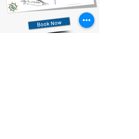
Book Now
727-612-5155
Pontoon Rental Rates:
4 Hour Rental 375.00 plus $80 flat rate fuel charge, Taxes &
Fees
6 Hour Rental 475.00 plus $80 flat rate fuel charge, Taxes &
Fees
8 Hour Rental 575.00 plus $80 flat rate fuel charge, Taxes &
Fees
Declaracion de privacidad
Declaración de accesibilidad