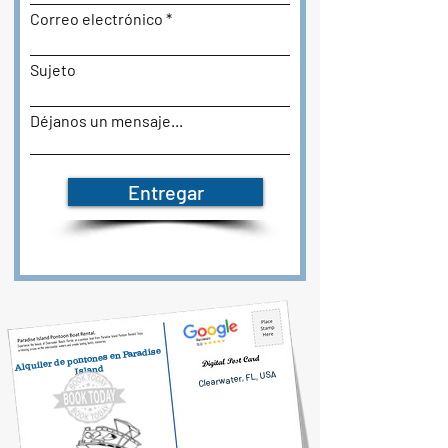
Correo electrónico
Sujeto
Déjanos un mensaje...
Entregar
Alquiler de pontones en Paradise
Island
Clearwater, FL, USA