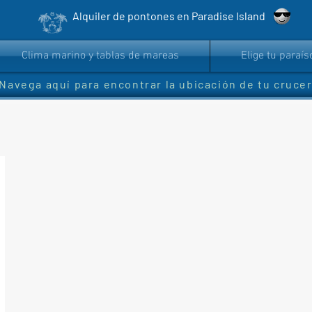
Inic
Alquiler de pontones en Paradise Island
Clima marino y tablas de mareas
Elige tu paraís
¡Navega aquí para encontrar la ubicación de tu cruce