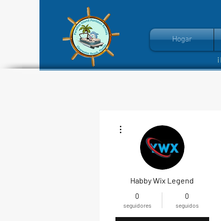
Hogar
Más acciones
Habby Wix Legend
0
0
seguidores
seguidos