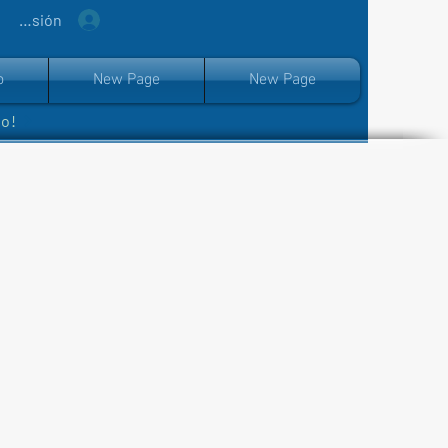
iar sesión
o
New Page
New Page
ro!