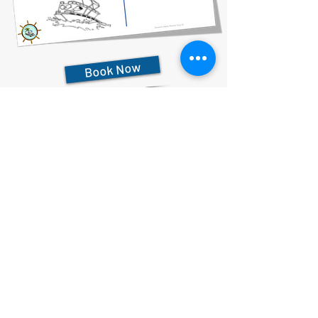
Book Now
727-612-5155
Pontoon Rental Rates:
4 Hour Rental 375.00 plus $80 flat rate fuel charge, Taxes &
Fees
6 Hour Rental 475.00 plus $80 flat rate fuel charge, Taxes &
Fees
8 Hour Rental 575.00 plus $80 flat rate fuel charge, Taxes &
Fees
Déclaration de confidentialité
Déclaration d'accessibilité