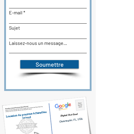
E-mail
Sujet
Laissez-nous un message...
Soumettre
Location de pontons à Paradise
Island
Clearwater, FL, USA