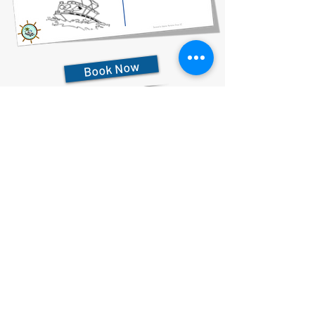
Book Now
727-612-5155
Pontoon Rental Rates:
4 Hour Rental 375.00 plus $80 flat rate fuel charge, Taxes &
Fees
6 Hour Rental 475.00 plus $80 flat rate fuel charge, Taxes &
Fees
8 Hour Rental 575.00 plus $80 flat rate fuel charge, Taxes &
Fees
Déclaration de confidentialité
Déclaration d'accessibilité