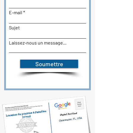
E-mail
Sujet
Laissez-nous un message...
Soumettre
Location de pontons à Paradise
Island
Clearwater, FL, USA