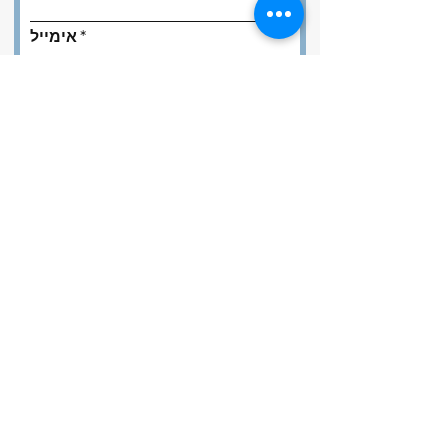
אימייל
נושא
השאירו לנו הודעה...
שלח
השכרות פונטון באי פרדייז
Clearwater, FL, USA