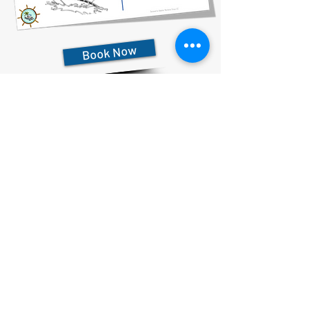
Book Now
727-612-5155
Pontoon Rental Rates:
4 Hour Rental 375.00 plus $80 flat rate fuel charge, Taxes &
Fees
6 Hour Rental 475.00 plus $80 flat rate fuel charge, Taxes &
Fees
8 Hour Rental 575.00 plus $80 flat rate fuel charge, Taxes &
Fees
הצהרת פרטיות
הצהרת נגישות