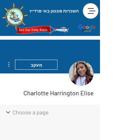
השכרות פונטון באי פרדייז
ions
מעקב
Charlotte Harrington Elise