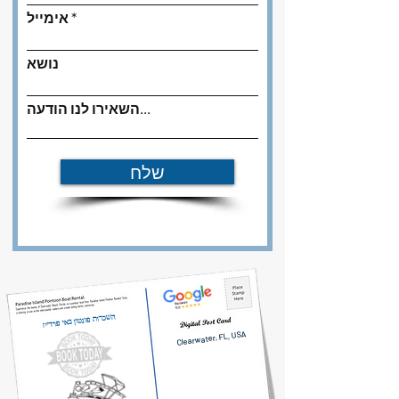
אימייל
נושא
השאירו לנו הודעה...
שלח
השכרות פונטון באי פרדייז
Clearwater, FL, USA