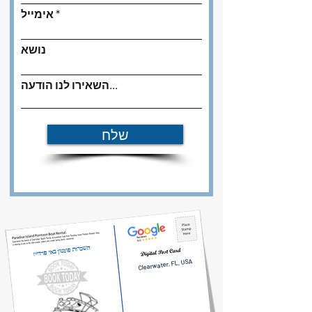
אימייל
נושא
השאירו לנו הודעה...
שלח
השכרות פונטון באי פרדייז
Clearwater, FL, USA