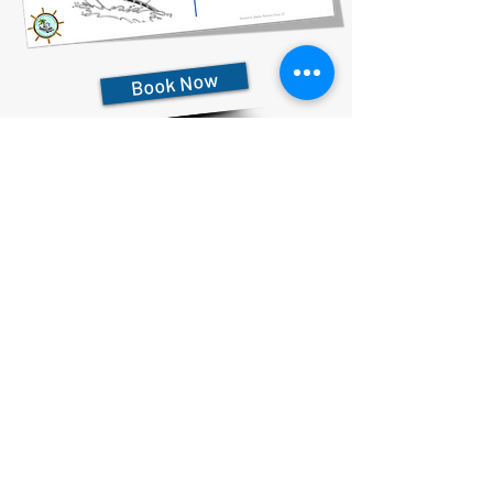
Book Now
727-612-5155
Pontoon Rental Rates:
4 Hour Rental 375.00 plus $80 flat rate fuel charge, Taxes &
Fees
6 Hour Rental 475.00 plus $80 flat rate fuel charge, Taxes &
Fees
8 Hour Rental 575.00 plus $80 flat rate fuel charge, Taxes &
Fees
הצהרת פרטיות
הצהרת נגישות