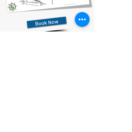
Book Now
727-612-5155
Pontoon Rental Rates:
4 Hour Rental 375.00 plus $80 flat rate fuel charge, Taxes &
Fees
6 Hour Rental 475.00 plus $80 flat rate fuel charge, Taxes &
Fees
8 Hour Rental 575.00 plus $80 flat rate fuel charge, Taxes &
Fees
הצהרת פרטיות
הצהרת נגישות