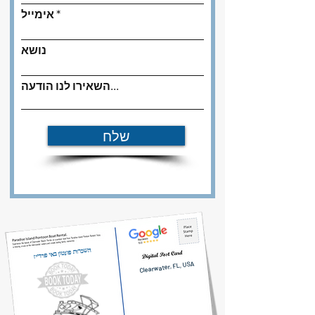
אימייל
נושא
השאירו לנו הודעה...
שלח
השכרות פונטון באי פרדייז
Clearwater, FL, USA