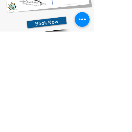
Book Now
727-612-5155
Pontoon Rental Rates:
4 Hour Rental 375.00 plus $80 flat rate fuel charge, Taxes &
Fees
6 Hour Rental 475.00 plus $80 flat rate fuel charge, Taxes &
Fees
8 Hour Rental 575.00 plus $80 flat rate fuel charge, Taxes &
Fees
הצהרת פרטיות
הצהרת נגישות