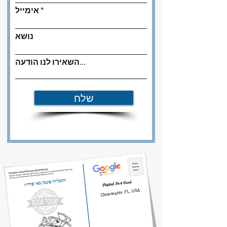
אימייל
נושא
השאירו לנו הודעה...
שלח
השכרות פונטון באי פרדייז
Clearwater, FL, USA