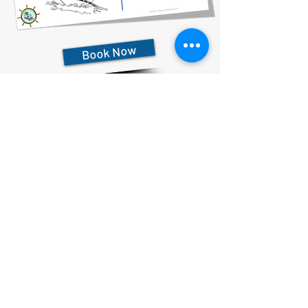
Book Now
727-612-5155
Pontoon Rental Rates:
4 Hour Rental 375.00 plus $80 flat rate fuel charge, Taxes &
Fees
6 Hour Rental 475.00 plus $80 flat rate fuel charge, Taxes &
Fees
8 Hour Rental 575.00 plus $80 flat rate fuel charge, Taxes &
Fees
הצהרת פרטיות
הצהרת נגישות