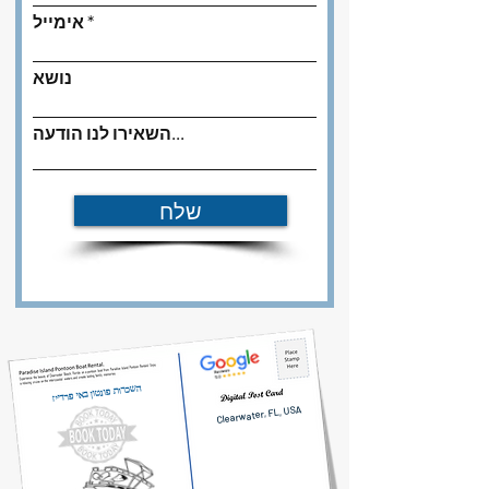
אימייל
נושא
השאירו לנו הודעה...
שלח
השכרות פונטון באי פרדייז
Clearwater, FL, USA