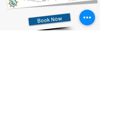
Book Now
727-612-5155
Pontoon Rental Rates:
4 Hour Rental 375.00 plus $80 flat rate fuel charge, Taxes &
Fees
6 Hour Rental 475.00 plus $80 flat rate fuel charge, Taxes &
Fees
8 Hour Rental 575.00 plus $80 flat rate fuel charge, Taxes &
Fees
הצהרת פרטיות
הצהרת נגישות