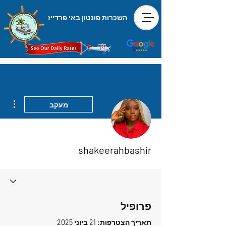
השכרות פונטון באי פרדייז
ions
מעקב
shakeerahbashir
פרופיל
תאריך הצטרפות: 21 ביוני 2025