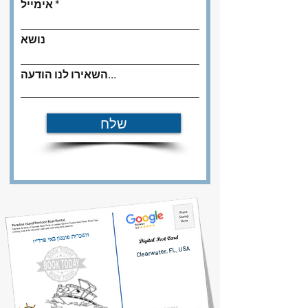
אימייל
נושא
השאירו לנו הודעה...
שלח
השכרות פונטון באי פרדייז
Clearwater, FL, USA