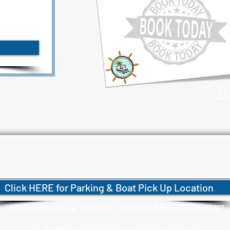
72
Click HERE for Parking & Boat Pick Up Location
483 Mandalay Avenue Suite 208 Clearwater Beach, Florida 33767
Adaptive Marketing Group, LLC a Wix Legend Agency
עוצב על ידי