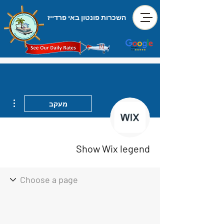
השכרות פונטון באי פרדייז
ions
מעקב
Show Wix legend