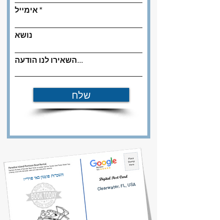
אימייל
נושא
השאירו לנו הודעה...
שלח
השכרות פונטון באי פרדייז
Clearwater, FL, USA