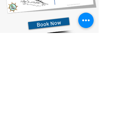
Book Now
727-612-5155
Pontoon Rental Rates:
4 Hour Rental 375.00 plus $80 flat rate fuel charge, Taxes &
Fees
6 Hour Rental 475.00 plus $80 flat rate fuel charge, Taxes &
Fees
8 Hour Rental 575.00 plus $80 flat rate fuel charge, Taxes &
Fees
הצהרת פרטיות
הצהרת נגישות