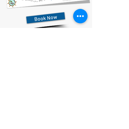
Book Now
727-612-5155
Pontoon Rental Rates:
4 Hour Rental 375.00 plus $80 flat rate fuel charge, Taxes &
Fees
6 Hour Rental 475.00 plus $80 flat rate fuel charge, Taxes &
Fees
8 Hour Rental 575.00 plus $80 flat rate fuel charge, Taxes &
Fees
הצהרת פרטיות
הצהרת נגישות