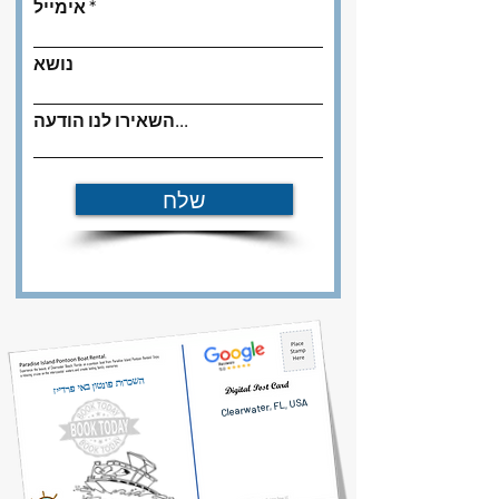
אימייל
נושא
השאירו לנו הודעה...
שלח
השכרות פונטון באי פרדייז
Clearwater, FL, USA