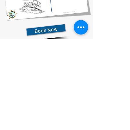
Book Now
727-612-5155
Pontoon Rental Rates:
4 Hour Rental 375.00 plus $80 flat rate fuel charge, Taxes &
Fees
6 Hour Rental 475.00 plus $80 flat rate fuel charge, Taxes &
Fees
8 Hour Rental 575.00 plus $80 flat rate fuel charge, Taxes &
Fees
プライバシーに関する声明
アクセシビリティに関する声明