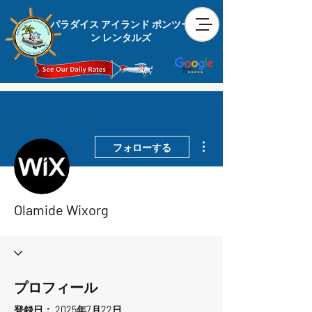
パラダイス アイランド ポンツー
ン レンタルズ
その他
フォローする
Olamide Wixorg
プロフィール
登録日： 2025年7月22日