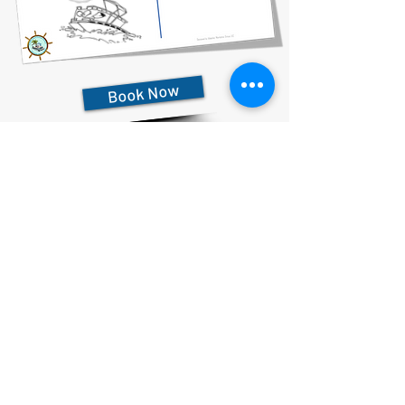
Book Now
727-612-5155
Pontoon Rental Rates:
4 Hour Rental 375.00 plus $80 flat rate fuel charge, Taxes &
Fees
6 Hour Rental 475.00 plus $80 flat rate fuel charge, Taxes &
Fees
8 Hour Rental 575.00 plus $80 flat rate fuel charge, Taxes &
Fees
プライバシーに関する声明
アクセシビリティに関する声明