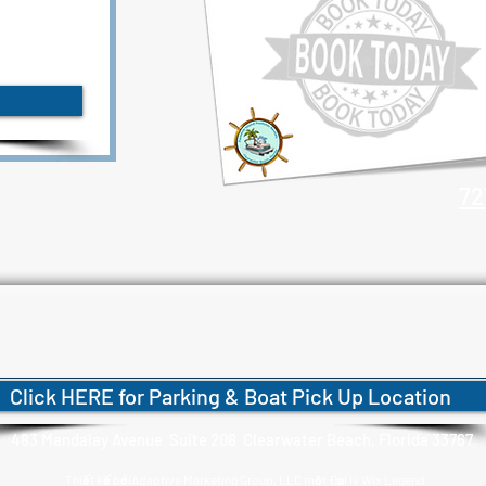
72
Click HERE for Parking & Boat Pick Up Location
483 Mandalay Avenue Suite 208 Clearwater Beach, Florida 33767
Thiết kế bởi
Adaptive Marketing Group, LLC một Đại lý Wix Legend