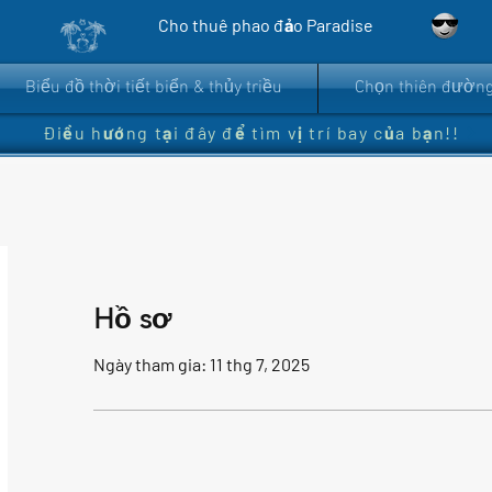
Đ
Cho thuê phao đảo Paradise
Biểu đồ thời tiết biển & thủy triều
Chọn thiên đường
Điều hướng tại đây để tìm vị trí bay của bạn!!
Hồ sơ
Ngày tham gia: 11 thg 7, 2025