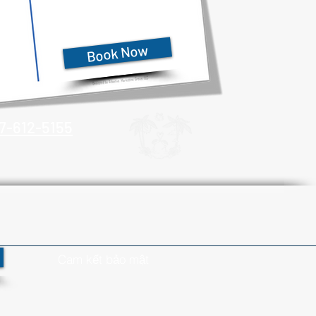
Book Now
7-612-5155
Cam kết bảo mật