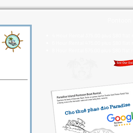
Pontoon 
4 Hour Rental 375.00 plus $80 flat
6 Hour Rental 475.00 plus $80 flat
8 Hour Rental 575.00 plus $80 flat
Cho thuê phao đảo Paradise