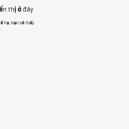
ển thị ở đây
ề họ, bạn sẽ thấy
.