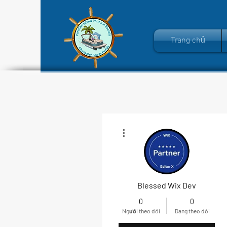
Trang chủ
Thao tác khác
Blessed Wix Dev
0
0
Người theo dõi
Đang theo dõi