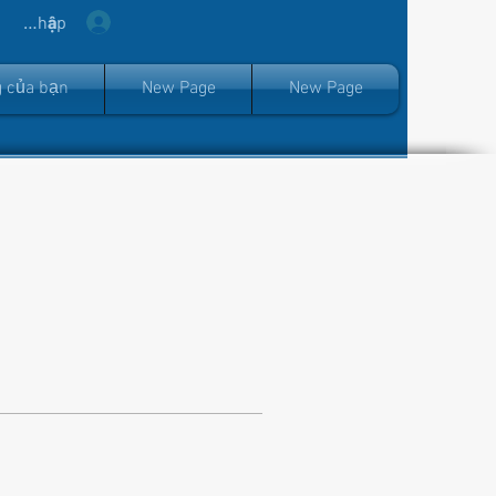
ăng nhập
 của bạn
New Page
New Page