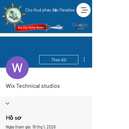
Cho thuê phao đảo Paradise
Thao tác khác
Theo dõi
Wix Technical studios
Hồ sơ
Ngày tham gia: 19 thg 1, 2026