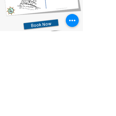
Book Now
727-612-5155
Pontoon Rental Rates:
4 Hour Rental 375.00 plus $80 flat rate fuel charge, Taxes &
Fees
6 Hour Rental 475.00 plus $80 flat rate fuel charge, Taxes &
Fees
8 Hour Rental 575.00 plus $80 flat rate fuel charge, Taxes &
Fees
Cam kết bảo mật
Tuyên bố khả năng tiếp cận