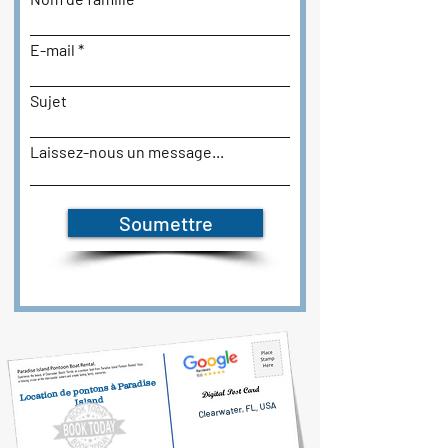
E-mail
Sujet
Laissez-nous un message...
Soumettre
Location de pontons à Paradise
Island
Clearwater, FL, USA