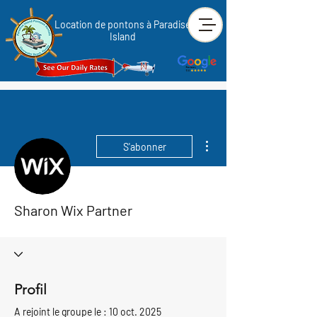
Location de pontons à Paradise
Island
Plus d'actions
S'abonner
Sharon Wix Partner
Profil
A rejoint le groupe le : 10 oct. 2025