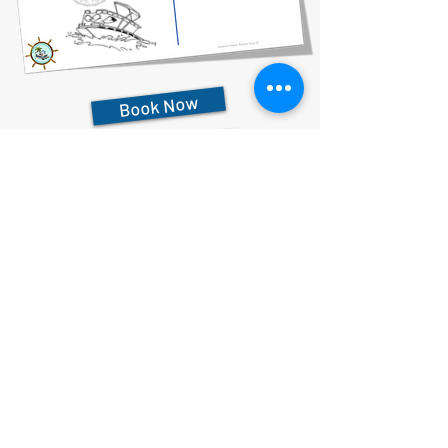
Book Now
727-612-5155
Pontoon Rental Rates:
4 Hour Rental 375.00 plus $80 flat rate fuel charge, Taxes &
Fees
6 Hour Rental 475.00 plus $80 flat rate fuel charge, Taxes &
Fees
8 Hour Rental 575.00 plus $80 flat rate fuel charge, Taxes &
Fees
Déclaration de confidentialité
Déclaration d'accessibilité