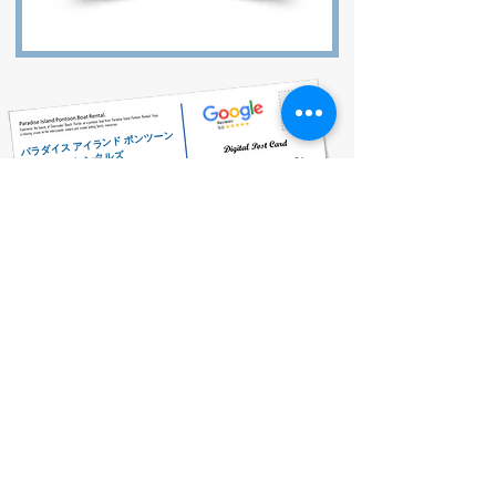
パラダイス アイランド ポンツーン
レンタルズ
Clearwater, FL, USA
Book Now
727-612-5155
Pontoon Rental Rates:
4 Hour Rental 375.00 plus $80 flat rate fuel charge, Taxes &
Fees
6 Hour Rental 475.00 plus $80 flat rate fuel charge, Taxes &