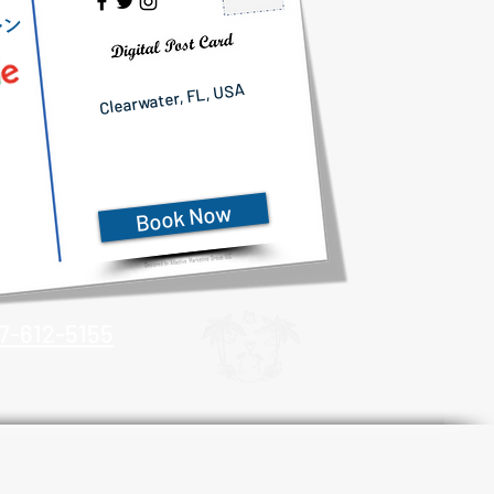
ラ
ダ
イ
ス
ア
イ
ラ
ン
ド
ポ
ン
ツ
ー
ン
レ
ン
タ
ル
Clearwater, FL, USA
Book Now
7-612-5155