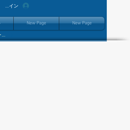
ログイン
い
New Page
New Page
あなたのクルージング場所を見つけるためにここにナビゲートしてください!!