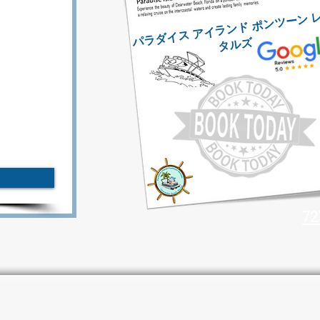
パ
ズ
72