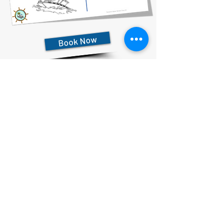
Book Now
727-612-5155
Pontoon Rental Rates:
4 Hour Rental 375.00 plus $80 flat rate fuel charge, Taxes &
Fees
6 Hour Rental 475.00 plus $80 flat rate fuel charge, Taxes &
Fees
8 Hour Rental 575.00 plus $80 flat rate fuel charge, Taxes &
Fees
プライバシーに関する声明
アクセシビリティに関する声明