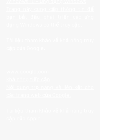
Windows 10 - Ứng dụng Windows
Trang này cung cấp thông tin để
bạn bắt đầu phát triển các ứng
dụng Windows có thể truy cập.
Tài liệu tham khảo về khả năng truy
cập của Google.
www.google.com
khả năng tiếp cận
Nội dung trợ năng và liên kết cho
các trang web của Google.
Tài liệu tham khảo về khả năng truy
cập của Apple