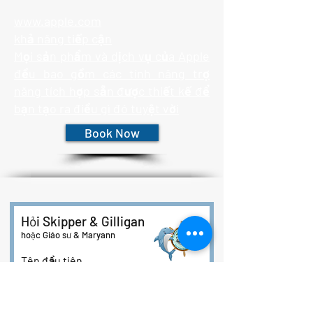
www.apple.com
khả năng tiếp cận
Mọi sản phẩm và dịch vụ của Apple
đều bao gồm các tính năng trợ
năng tích hợp sẵn được thiết kế để
bạn tạo ra điều gì đó tuyệt vời
Book Now
Hỏi Skipper & Gilligan
hoặc Giáo sư & Maryann
Tên đầu tiên
Họ