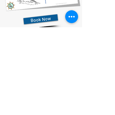
Book Now
727-612-5155
Pontoon Rental Rates:
4 Hour Rental 375.00 plus $80 flat rate fuel charge, Taxes &
Fees
6 Hour Rental 475.00 plus $80 flat rate fuel charge, Taxes &
Fees
8 Hour Rental 575.00 plus $80 flat rate fuel charge, Taxes &
Fees
Cam kết bảo mật
Tuyên bố khả năng tiếp cận