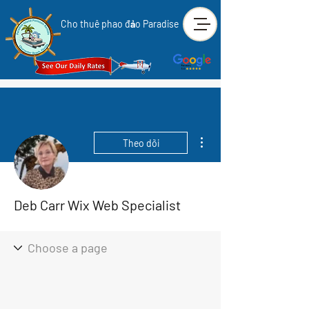
Cho thuê phao đảo Paradise
Thao tác khác
Theo dõi
Deb Carr Wix Web Specialist