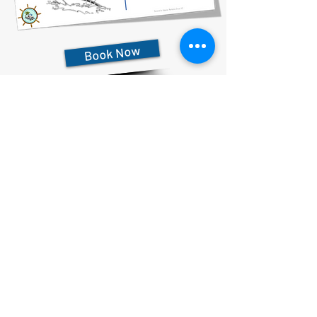
Book Now
727-612-5155
Pontoon Rental Rates:
4 Hour Rental 375.00 plus $80 flat rate fuel charge, Taxes &
Fees
6 Hour Rental 475.00 plus $80 flat rate fuel charge, Taxes &
Fees
8 Hour Rental 575.00 plus $80 flat rate fuel charge, Taxes &
Fees
Cam kết bảo mật
Tuyên bố khả năng tiếp cận