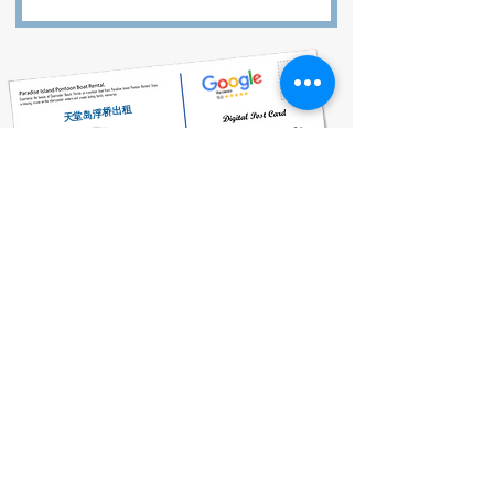
天堂岛浮桥出租
Clearwater, FL, USA
Book Now
727-612-5155
Pontoon Rental Rates:
4 Hour Rental 375.00 plus $80 flat rate fuel charge, Taxes &
Fees
6 Hour Rental 475.00 plus $80 flat rate fuel charge, Taxes &
Fees
8 Hour Rental 575.00 plus $80 flat rate fuel charge, Taxes &